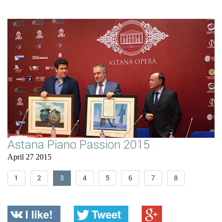
Astana Piano Passion 2015
April 27 2015
1
2
3
4
5
6
7
8
I like!
Tweet