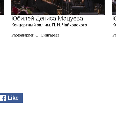
Юбилей Дениса Мацуева
Ю
Концертный зал им. П. И. Чайковского
К
Photographer: О. Сингареев
P
Like