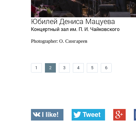
Юбилей Дениса Мацуева
Концертный зал им. П. И. Чайковского
Photographer: О. Сингареев
1
2
3
4
5
6
I like!
Tweet