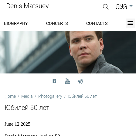
Denis Matsuev
ENG
gle
igation
BIOGRAPHY
CONCERTS
CONTACTS
BIOGRAPHY
BLOG
CONCERTS
MEDIA
PRESS-CENTER
DISCOGRAPHY
CONTACTS
Home
/
Media
/
Photogallery
/
Юбилей 50 лет
Юбилей 50 лет
June 12 2025