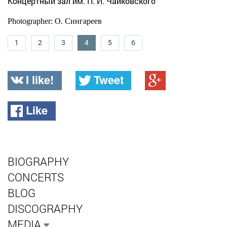
Концертный зал им. П. И. Чайковского
Photographer: О. Сингареев
1
2
3
4
5
6
I like!
Tweet
Like
BIOGRAPHY
CONCERTS
BLOG
DISCOGRAPHY
MEDIA