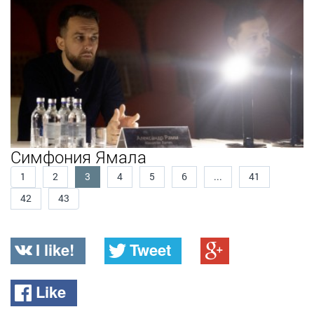
Симфония Ямала
1
2
3
4
5
6
...
41
42
43
I like!
Tweet
Like