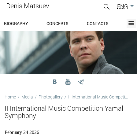
Denis Matsuev
ENG
gle
igation
BIOGRAPHY
CONCERTS
CONTACTS
BIOGRAPHY
BLOG
CONCERTS
MEDIA
PRESS-CENTER
DISCOGRAPHY
CONTACTS
Home
/
Media
/
Photogallery
/
II International Music Competi...
II International Music Competition Yamal
Symphony
February 24 2026