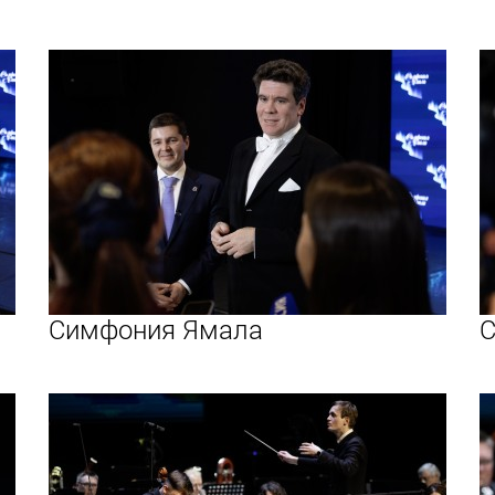
Симфония Ямала
С