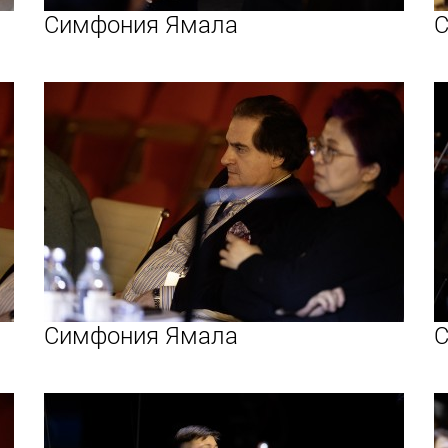
Симфония Ямала
С
Симфония Ямала
С