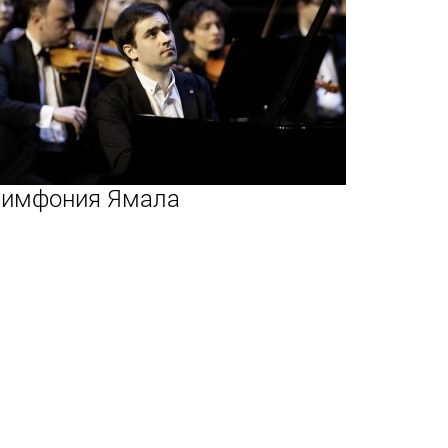
имфония Ямала