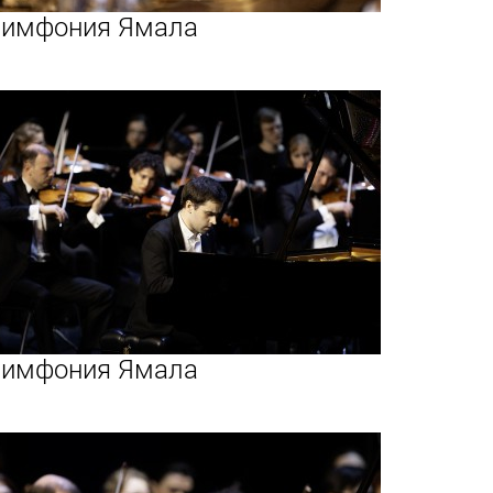
имфония Ямала
имфония Ямала