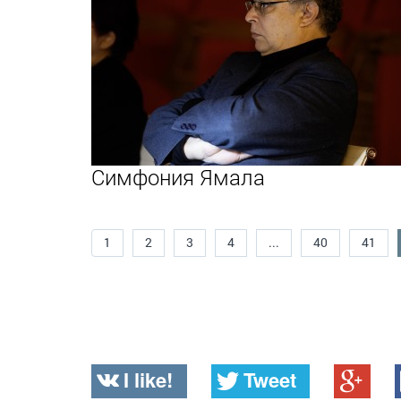
Симфония Ямала
1
2
3
4
...
40
41
I like!
Tweet