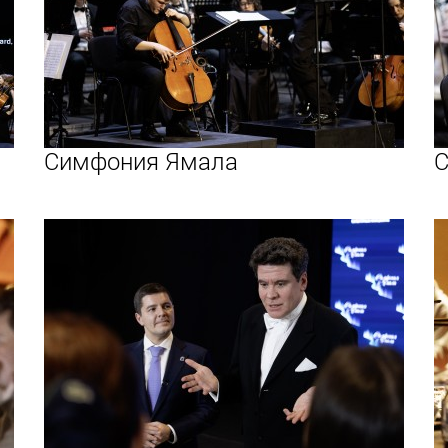
Симфония Ямала
С