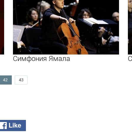
Симфония Ямала
С
42
43
Like