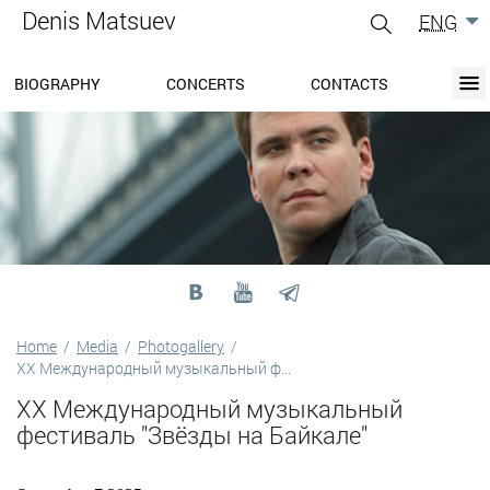
Denis Matsuev
ENG
gle
igation
BIOGRAPHY
CONCERTS
CONTACTS
BIOGRAPHY
BLOG
CONCERTS
MEDIA
PRESS-CENTER
DISCOGRAPHY
CONTACTS
Home
/
Media
/
Photogallery
/
XX Международный музыкальный ф...
XX Международный музыкальный
фестиваль "Звёзды на Байкале"