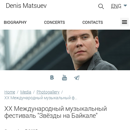
Denis Matsuev
ENG
gle
igation
BIOGRAPHY
CONCERTS
CONTACTS
BIOGRAPHY
BLOG
CONCERTS
MEDIA
PRESS-CENTER
DISCOGRAPHY
CONTACTS
Home
/
Media
/
Photogallery
/
XX Международный музыкальный ф...
XX Международный музыкальный
фестиваль "Звёзды на Байкале"