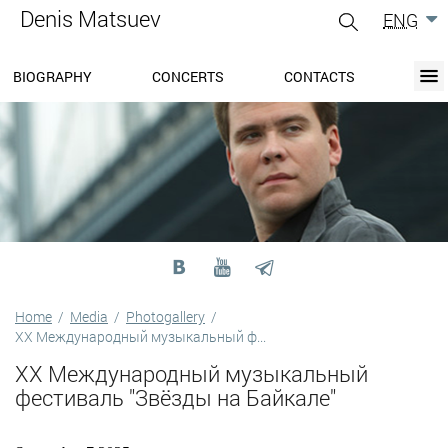
Denis Matsuev
ENG
gle
igation
BIOGRAPHY
CONCERTS
CONTACTS
BIOGRAPHY
BLOG
CONCERTS
MEDIA
PRESS-CENTER
DISCOGRAPHY
CONTACTS
Home
/
Media
/
Photogallery
/
XX Международный музыкальный ф...
XX Международный музыкальный
фестиваль "Звёзды на Байкале"